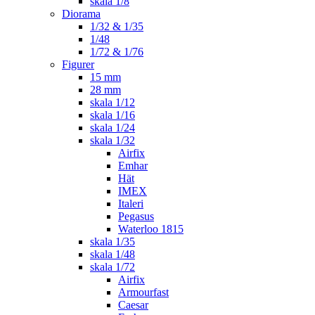
skala 1/8
Diorama
1/32 & 1/35
1/48
1/72 & 1/76
Figurer
15 mm
28 mm
skala 1/12
skala 1/16
skala 1/24
skala 1/32
Airfix
Emhar
Hät
IMEX
Italeri
Pegasus
Waterloo 1815
skala 1/35
skala 1/48
skala 1/72
Airfix
Armourfast
Caesar