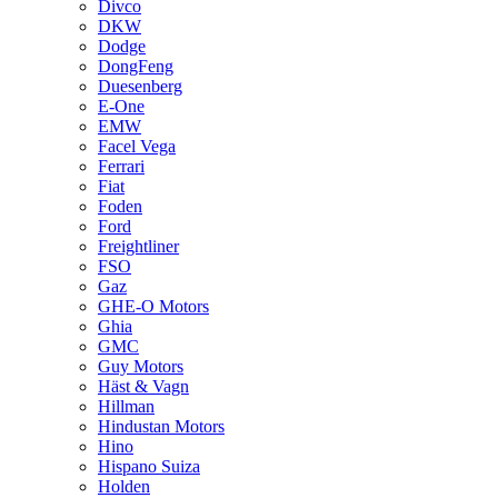
Divco
DKW
Dodge
DongFeng
Duesenberg
E-One
EMW
Facel Vega
Ferrari
Fiat
Foden
Ford
Freightliner
FSO
Gaz
GHE-O Motors
Ghia
GMC
Guy Motors
Häst & Vagn
Hillman
Hindustan Motors
Hino
Hispano Suiza
Holden