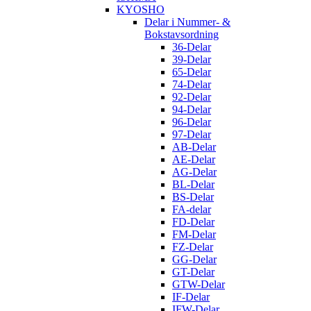
KYOSHO
Delar i Nummer- &
Bokstavsordning
36-Delar
39-Delar
65-Delar
74-Delar
92-Delar
94-Delar
96-Delar
97-Delar
AB-Delar
AE-Delar
AG-Delar
BL-Delar
BS-Delar
FA-delar
FD-Delar
FM-Delar
FZ-Delar
GG-Delar
GT-Delar
GTW-Delar
IF-Delar
IFW-Delar