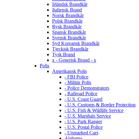
Irländsk Brandkår
Italiensk Brand
Norsk Brandkår
Polsk Brandkår
Rysk Brandkår
Spansk Brandkår
Svensk Brandkår
Syd Koreansk Brandkår
Tjeckisk Brandkår
Tysk Brand
x - Generisk Brand - x
Polis
Amerikansk Polis
- FBI Police
- Militär Polis
- Police Demonstrators
- Railroad Police
- U.S. Coast Guard
- U.S. Customs & Border Protection
- U.S. Fish & Wildlife Service
- U.S. Marshals Service
- U.S. Park Ranger
- U.S. Postal Police
- Unmarked Cars
Alabama