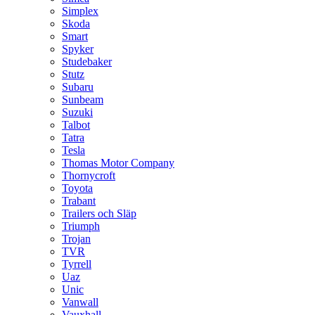
Simplex
Skoda
Smart
Spyker
Studebaker
Stutz
Subaru
Sunbeam
Suzuki
Talbot
Tatra
Tesla
Thomas Motor Company
Thornycroft
Toyota
Trabant
Trailers och Släp
Triumph
Trojan
TVR
Tyrrell
Uaz
Unic
Vanwall
Vauxhall