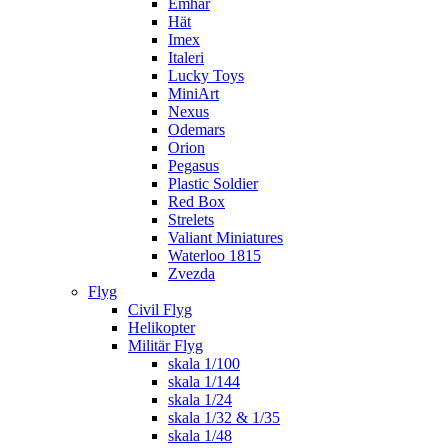
Emhar
Hät
Imex
Italeri
Lucky Toys
MiniArt
Nexus
Odemars
Orion
Pegasus
Plastic Soldier
Red Box
Strelets
Valiant Miniatures
Waterloo 1815
Zvezda
Flyg
Civil Flyg
Helikopter
Militär Flyg
skala 1/100
skala 1/144
skala 1/24
skala 1/32 & 1/35
skala 1/48