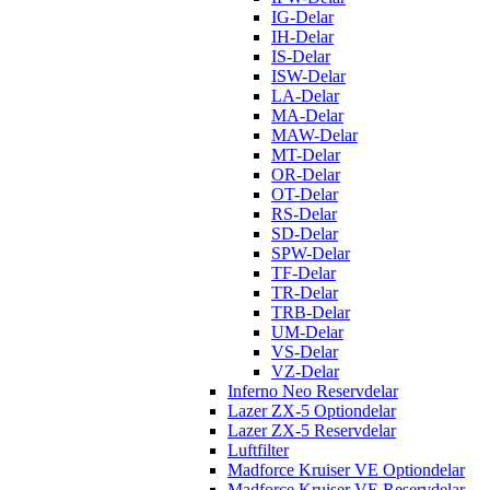
IG-Delar
IH-Delar
IS-Delar
ISW-Delar
LA-Delar
MA-Delar
MAW-Delar
MT-Delar
OR-Delar
OT-Delar
RS-Delar
SD-Delar
SPW-Delar
TF-Delar
TR-Delar
TRB-Delar
UM-Delar
VS-Delar
VZ-Delar
Inferno Neo Reservdelar
Lazer ZX-5 Optiondelar
Lazer ZX-5 Reservdelar
Luftfilter
Madforce Kruiser VE Optiondelar
Madforce Kruiser VE Reservdelar