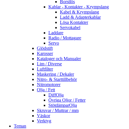
Borstlös
Kablar - Kontakter - Krympslang
Kabel & Krympslang
Ladd & Adapterkablar
Lösa Kontakter
Servokabel
Laddare
Radio / Mottagare
Servo
Glödstift
Karosser
Kataloger och Manualer
Lim / Diverse
Luftfilter
Maskering / Dekaler
Nitro- & Starttillbehör
Nitromotorer
Olja / Fett
DiffOlja
Övriga Oljor / Fetter
StötdämparOlja
Skruvar / Muttrar / mm
Väskor
Verktyg
Teman