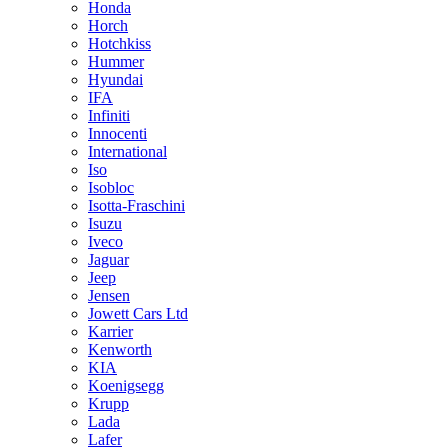
Honda
Horch
Hotchkiss
Hummer
Hyundai
IFA
Infiniti
Innocenti
International
Iso
Isobloc
Isotta-Fraschini
Isuzu
Iveco
Jaguar
Jeep
Jensen
Jowett Cars Ltd
Karrier
Kenworth
KIA
Koenigsegg
Krupp
Lada
Lafer