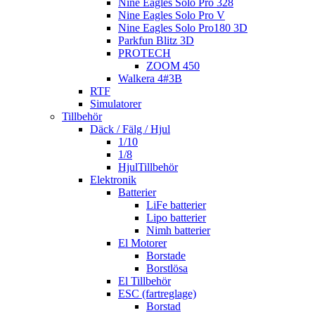
Nine Eagles Solo Pro 328
Nine Eagles Solo Pro V
Nine Eagles Solo Pro180 3D
Parkfun Blitz 3D
PROTECH
ZOOM 450
Walkera 4#3B
RTF
Simulatorer
Tillbehör
Däck / Fälg / Hjul
1/10
1/8
HjulTillbehör
Elektronik
Batterier
LiFe batterier
Lipo batterier
Nimh batterier
El Motorer
Borstade
Borstlösa
El Tillbehör
ESC (fartreglage)
Borstad