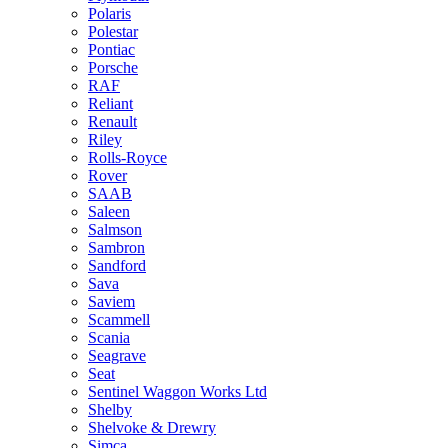
Polaris
Polestar
Pontiac
Porsche
RAF
Reliant
Renault
Riley
Rolls-Royce
Rover
SAAB
Saleen
Salmson
Sambron
Sandford
Sava
Saviem
Scammell
Scania
Seagrave
Seat
Sentinel Waggon Works Ltd
Shelby
Shelvoke & Drewry
Simca