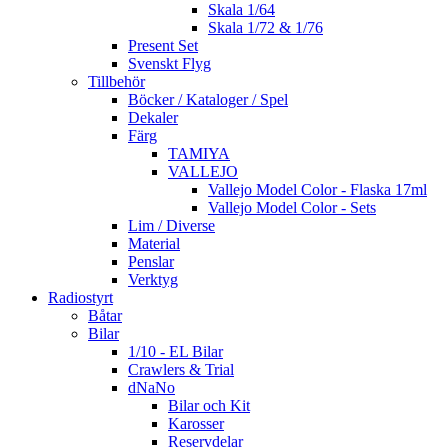
Skala 1/64
Skala 1/72 & 1/76
Present Set
Svenskt Flyg
Tillbehör
Böcker / Kataloger / Spel
Dekaler
Färg
TAMIYA
VALLEJO
Vallejo Model Color - Flaska 17ml
Vallejo Model Color - Sets
Lim / Diverse
Material
Penslar
Verktyg
Radiostyrt
Båtar
Bilar
1/10 - EL Bilar
Crawlers & Trial
dNaNo
Bilar och Kit
Karosser
Reservdelar