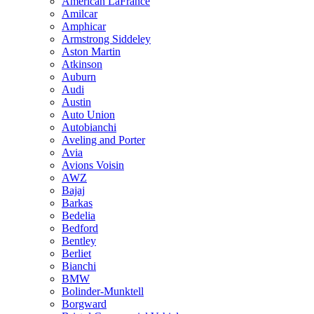
American LaFrance
Amilcar
Amphicar
Armstrong Siddeley
Aston Martin
Atkinson
Auburn
Audi
Austin
Auto Union
Autobianchi
Aveling and Porter
Avia
Avions Voisin
AWZ
Bajaj
Barkas
Bedelia
Bedford
Bentley
Berliet
Bianchi
BMW
Bolinder-Munktell
Borgward