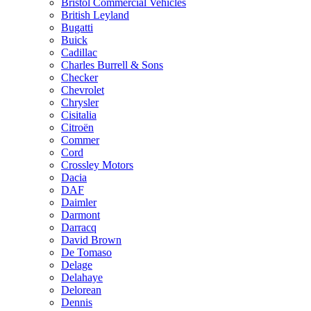
Bristol Commercial Vehicles
British Leyland
Bugatti
Buick
Cadillac
Charles Burrell & Sons
Checker
Chevrolet
Chrysler
Cisitalia
Citroën
Commer
Cord
Crossley Motors
Dacia
DAF
Daimler
Darmont
Darracq
David Brown
De Tomaso
Delage
Delahaye
Delorean
Dennis