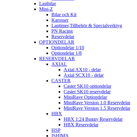
Lastbilar
Mini-Z
Bilar och Kit
Karosser
Laptimer,Tillbehör & Specialverktyg
PN Racing
Reservdelar
OPTIONDELAR
Optiondelar 1/10
Optiondelar 1/8
RESERVDELAR
AXIAL
Axial AX10 - delar
Axial SCX10 - delar
CASTER
Caster SK10 optiondelar
Caster SK10 reservdelar
MiniRave Optiondelar
MiniRave Version 1.0 Reservdelar
MiniRave Version 1.5 Reservdelar
HBX
HBX 1:24 Buggy Reservdelar
HBX Reservdelar
HSP
ISHIMA