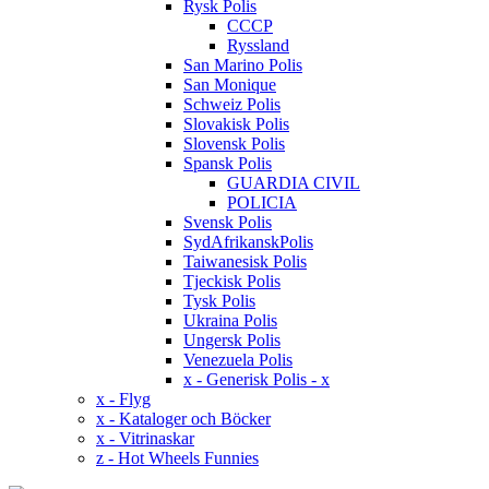
Rysk Polis
CCCP
Ryssland
San Marino Polis
San Monique
Schweiz Polis
Slovakisk Polis
Slovensk Polis
Spansk Polis
GUARDIA CIVIL
POLICIA
Svensk Polis
SydAfrikanskPolis
Taiwanesisk Polis
Tjeckisk Polis
Tysk Polis
Ukraina Polis
Ungersk Polis
Venezuela Polis
x - Generisk Polis - x
x - Flyg
x - Kataloger och Böcker
x - Vitrinaskar
z - Hot Wheels Funnies