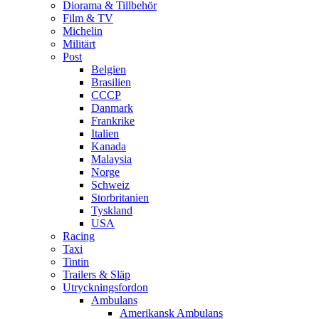
Diorama & Tillbehör
Film & TV
Michelin
Militärt
Post
Belgien
Brasilien
CCCP
Danmark
Frankrike
Italien
Kanada
Malaysia
Norge
Schweiz
Storbritanien
Tyskland
USA
Racing
Taxi
Tintin
Trailers & Släp
Utryckningsfordon
Ambulans
Amerikansk Ambulans