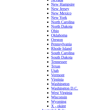
New Hampsire
New Jersey
New Mexico
New York
North Carolina
North Dakota
Ohio
Oklahoma
Oregon
Pennsylvania
Rhode Island
South Carolina
South Dakota
Tennessee
Texas
Utah
Vermont
Virginia
Washington
Washington D.C.
West Virginia
Wisconsin
Wyoming
X - okänt