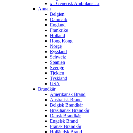
x - Generisk Ambulans - x
Annan
Belgien
Danmark
England
Frankrike
Holland
Hong Kong
Norge
Ryssland
Schweiz
Spanien
Sverige
Tjekien
Tyskland
USA
Brandkår
Amerikansk Brand
Australisk Brand
Belgisk Brandkår
Brasiliansk Brandkår
Dansk Brandkår
Engelsk Brand
Fransk Brandkår
Holländsk Brand