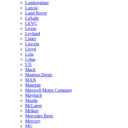
Lamborghini
Lancia
Land Rover
LaSalle
LEVC
Lexus
Leyland
Ligier
Lincoln
Lloyd
Lola
Lotus
LTi
Mack
Magirus-Deutz
MAN
Maserati
Maxwell Motor Company
Maybach
Mazda
McLaren
Melkus
Mercedes Benz
Mercury
MG