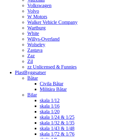
Volkswagen
Volvo
W Motors
Walker Vehicle Company
Wartburg
White
Willys-Overland
Wolseley
Zastava
Zaz
Zil
zz Unlicensed & Funnies
PlastByggsatser
Båtar
Civila Båtar
Militära Båtar
Bilar
skala 1/12
skala 1/16
skala 1/20
skala 1/24 & 1/25
skala 1/32 & 1/35
skala 1/43 & 1/48
skala 1/72 & 1/76