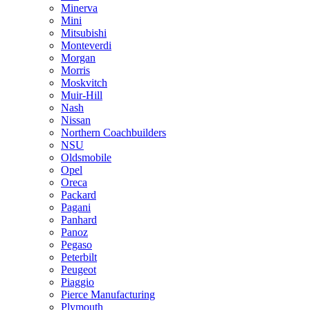
Minerva
Mini
Mitsubishi
Monteverdi
Morgan
Morris
Moskvitch
Muir-Hill
Nash
Nissan
Northern Coachbuilders
NSU
Oldsmobile
Opel
Oreca
Packard
Pagani
Panhard
Panoz
Pegaso
Peterbilt
Peugeot
Piaggio
Pierce Manufacturing
Plymouth