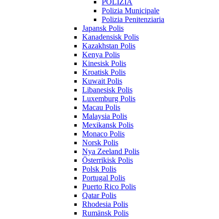
POLIZIA
Polizia Municipale
Polizia Penitenziaria
Japansk Polis
Kanadensisk Polis
Kazakhstan Polis
Kenya Polis
Kinesisk Polis
Kroatisk Polis
Kuwait Polis
Libanesisk Polis
Luxemburg Polis
Macau Polis
Malaysia Polis
Mexikansk Polis
Monaco Polis
Norsk Polis
Nya Zeeland Polis
Österrikisk Polis
Polsk Polis
Portugal Polis
Puerto Rico Polis
Qatar Polis
Rhodesia Polis
Rumänsk Polis