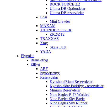
ROCK FORCE 2.2
Ultima DB Optiondelar
Ultima DB reservdelar
Losi
Mini Crawler
MAXAM
THUNDER TIGER
ZK2/ZT2
TRAXXAS
Xray
Skala 1/18
YADA
Flygplan
Bränsleflyg
Elflyg
ARF
Nybörjarflyg
Reservdelar
Kyosho aiRium Reservdelar
Kyosho äldre Parkflyg - reservdelar
Minium Reservdelar
Nine Eagles P-47 Warbird
Nine Eagles Sky Eagle
Nine Eagles Sky Runner