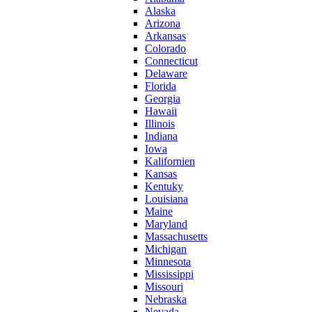
Alaska
Arizona
Arkansas
Colorado
Connecticut
Delaware
Florida
Georgia
Hawaii
Illinois
Indiana
Iowa
Kalifornien
Kansas
Kentuky
Louisiana
Maine
Maryland
Massachusetts
Michigan
Minnesota
Mississippi
Missouri
Nebraska
Nevada