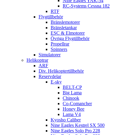
Nine Eagles YAK-54
RC-Systems Cessna 182
RTF
Flygtillbehör
Bränslemotorer
Bränsletankar
ESC & Elmotorer
Övriga Flygtillbehör
Propellrar
Spinners
Simulatorer
Helikoptrar
ARF
Div. Helikoptertillbehör
Reservdelar
E-sky
BELT-CP
Big Lama
Chinook
Co-Comancher
Honey Bee
Lama V4
Kyosho Caliber
Nine Eagles Kestrel SX 500
Nine Eagles Solo Pro 228