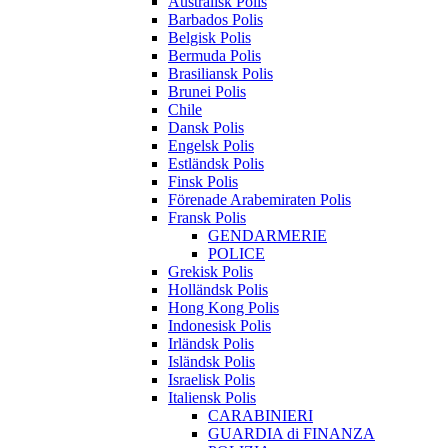
Australisk Polis
Barbados Polis
Belgisk Polis
Bermuda Polis
Brasiliansk Polis
Brunei Polis
Chile
Dansk Polis
Engelsk Polis
Estländsk Polis
Finsk Polis
Förenade Arabemiraten Polis
Fransk Polis
GENDARMERIE
POLICE
Grekisk Polis
Holländsk Polis
Hong Kong Polis
Indonesisk Polis
Irländsk Polis
Isländsk Polis
Israelisk Polis
Italiensk Polis
CARABINIERI
GUARDIA di FINANZA