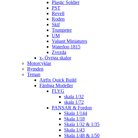
Plastic Soldier
PST
Revell
Roden
Skif
Trumpeter
UM
Valiant Miniatures
Waterloo 1815
Zvezda
x- Övriga skalor
Motorcyklar
Rymden
Teman
Airfix Quick Build
Färdiga Modeller
FLYG
skala 1/32
skala 1/72
PANSAR & Fordon
Skala 1/144
Skala 1/18
Skala 1/32 & 1/35
Skala 1/43
Skala 1/48 & 1/50