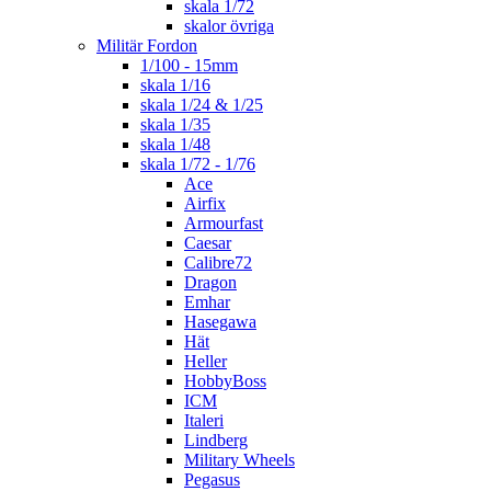
skala 1/72
skalor övriga
Militär Fordon
1/100 - 15mm
skala 1/16
skala 1/24 & 1/25
skala 1/35
skala 1/48
skala 1/72 - 1/76
Ace
Airfix
Armourfast
Caesar
Calibre72
Dragon
Emhar
Hasegawa
Hät
Heller
HobbyBoss
ICM
Italeri
Lindberg
Military Wheels
Pegasus