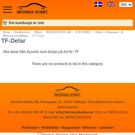
Din kundvagn är tom
Hem
::
Radiostyrt
::
Bilar
::
RESERVDELAR
::
KYOSHO
::
Delar i Nummer- &
Bokstavsordning
:: TF-Delar
TF-Delar
Alla delar från Kyosho som börjar på Art Nr: TF
There are no products to list in this category.
Bromma Hobby AB, Krossgatan 25, 16250 Vällingby. (Försäljning sker endast i
webshoppen!)
Tel. +46-(0)8 410 208 08, E-mail:
info@brommahobby.se
. Org. no. 556724-3141,
Moms/VAT no. SE556724314101.
Radiostyrt
•
Modellbilar
•
Byggsatser
•
Bilbanor
•
Leksaker