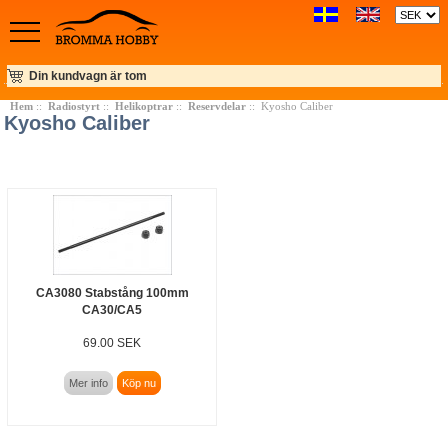
Din kundvagn är tom
Hem
::
Radiostyrt
::
Helikoptrar
::
Reservdelar
:: Kyosho Caliber
Kyosho Caliber
CA3080 Stabstång 100mm
CA30/CA5
69.00 SEK
Mer info
Köp nu